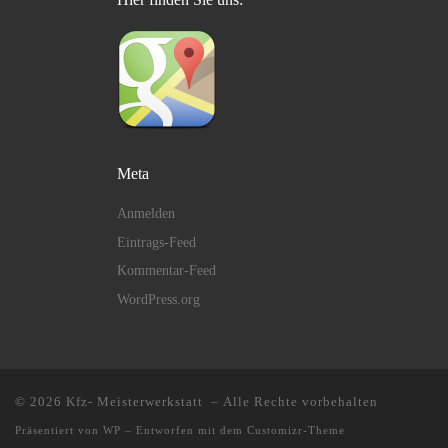
Meta
Anmelden
Eintrags-Feed
Kommentar-Feed
WordPress.org
© 2026
Kfz- Meisterwerkstatt
– Alle Rechte vorbehalten
Präsentiert von
WP
– Entworfen mit dem
Customizr-Theme